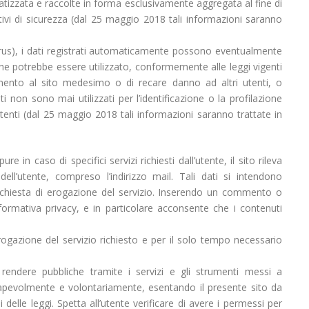
tizzata e raccolte in forma esclusivamente aggregata al fine di
tivi di sicurezza (dal 25 maggio 2018 tali informazioni saranno
ne virus), i dati registrati automaticamente possono eventualmente
he potrebbe essere utilizzato, conformemente alle leggi vigenti
iamento al sito medesimo o di recare danno ad altri utenti, o
 non sono mai utilizzati per l’identificazione o la profilazione
 utenti (dal 25 maggio 2018 tali informazioni saranno trattate in
 in caso di specifici servizi richiesti dall’utente, il sito rileva
dell’utente, compreso l’indirizzo mail. Tali dati si intendono
richiesta di erogazione del servizio. Inserendo un commento o
formativa privacy, e in particolare acconsente che i contenuti
’erogazione del servizio richiesto e per il solo tempo necessario
i rendere pubbliche tramite i servizi e gli strumenti messi a
nsapevolmente e volontariamente, esentando il presente sito da
 delle leggi. Spetta all’utente verificare di avere i permessi per