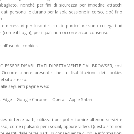
 sbagliato, nonché per fini di sicurezza per impedire attacchi
 dati personali e durano per la sola sessione in corso, cioè fino
o.
nte necessari per l’uso del sito, in particolare sono collegati ad
te (come il Login), per i quali non occorre alcun consenso.
 all’uso dei cookies.
OSSONO ESSERE DISABILITATI DIRETTAMENTE DAL BROWSER, così
. Occorre tenere presente che la disabilitazione dei cookies
el sito stesso.
o alle seguenti pagine web:
oft Edge – Google Chrome – Opera – Apple Safari
 di terze parti, utilizzati per poter fornire ulteriori servizi e
stesso, come i pulsanti per i social, oppure video. Questo sito non
te gestiti dalle terze parti. In conseguenza di ciò le informazioni