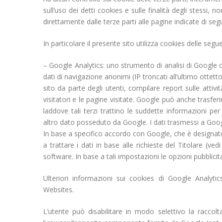
sull’uso dei detti cookies e sulle finalità degli stessi, 
direttamente dalle terze parti alle pagine indicate di segu
In particolare il presente sito utilizza cookies delle segue
– Google Analytics: uno strumento di analisi di Google 
dati di navigazione anonimi (IP troncati all’ultimo ottet
sito da parte degli utenti, compilare report sulle attiv
visitatori e le pagine visitate. Google può anche trasfer
laddove tali terzi trattino le suddette informazioni p
altro dato posseduto da Google. I dati trasmessi a Googl
In base a specifico accordo con Google, che è designato
a trattare i dati in base alle richieste del Titolare (ved
software. In base a tali impostazioni le opzioni pubblicita
Ulteriori informazioni sui cookies di Google Analyt
Websites.
L’utente può disabilitare in modo selettivo la raccolt