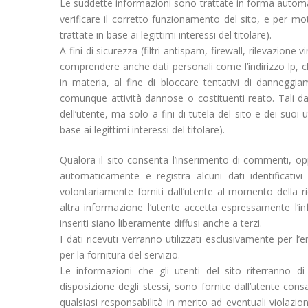
Le suddette informazioni sono trattate in forma automa
verificare il corretto funzionamento del sito, e per mo
trattate in base ai legittimi interessi del titolare).
A fini di sicurezza (filtri antispam, firewall, rilevazio
comprendere anche dati personali come l’indirizzo Ip, c
in materia, al fine di bloccare tentativi di dannegg
comunque attività dannose o costituenti reato. Tali dati
dell’utente, ma solo a fini di tutela del sito e dei suoi
base ai legittimi interessi del titolare).
Qualora il sito consenta l’inserimento di commenti, oppure
automaticamente e registra alcuni dati identificativi 
volontariamente forniti dall’utente al momento della 
altra informazione l’utente accetta espressamente l’in
inseriti siano liberamente diffusi anche a terzi.
I dati ricevuti verranno utilizzati esclusivamente per l
per la fornitura del servizio.
Le informazioni che gli utenti del sito riterranno d
disposizione degli stessi, sono fornite dall’utente co
qualsiasi responsabilità in merito ad eventuali violazioni