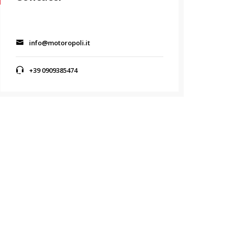
info@motoropoli.it
+39 0909385474