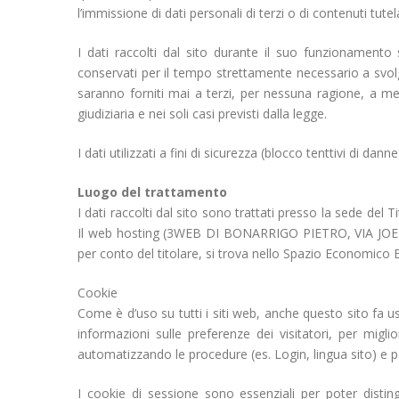
l’immissione di dati personali di terzi o di contenuti tute
I dati raccolti dal sito durante il suo funzionamento 
conservati per il tempo strettamente necessario a svolger
saranno forniti mai a terzi, per nessuna ragione, a meno
giudiziaria e nei soli casi previsti dalla legge.
I dati utilizzati a fini di sicurezza (blocco tenttivi di d
Luogo del trattamento
I dati raccolti dal sito sono trattati presso la sede del
Il web hosting (3WEB DI BONARRIGO PIETRO, VIA JOE 
per conto del titolare, si trova nello Spazio Economico
Cookie
Come è d’uso su tutti i siti web, anche questo sito fa u
informazioni sulle preferenze dei visitatori, per migli
automatizzando le procedure (es. Login, lingua sito) e per 
I cookie di sessione sono essenziali per poter disting