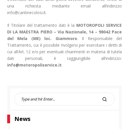
una richiesta mediante email all’indirizzo
info@cantinecolosi.it.
Il Titolare del trattamento dati è la
MOTOROPOLI SERVICE
DI LA MAESTRA PIERO – Via Nazionale, 14 – 98042 Pace
del Mela (ME) loc. Giammoro
. Il Responsabile del
Trattamento, cui è possibile rivolgersi per esercitare i diritti di
cui all’Art. 12 e/o per eventuali chiarimenti in materia di tutela
dati personali, è raggiungibile all’indirizzo:
info@motoropoliservice.it
.
S
e
S
a
E
r
A
News
c
R
h