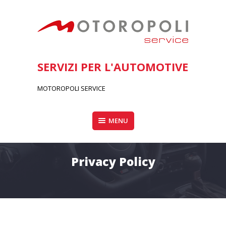
Skip
to
content
SERVIZI PER L'AUTOMOTIVE
MOTOROPOLI SERVICE
MENU
Privacy Policy