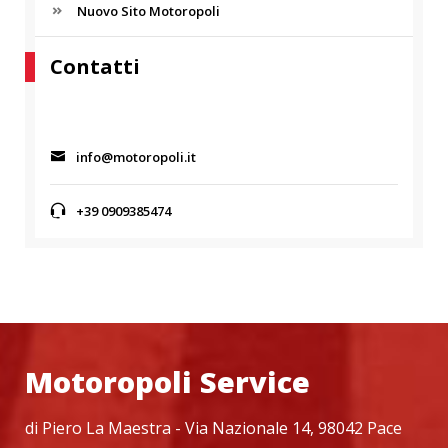
C
f
Nuovo Sito Motoropoli
H
o
r
Contatti
:
info@motoropoli.it
+39 0909385474
Motoropoli Service
di Piero La Maestra - Via Nazionale 14, 98042 Pace