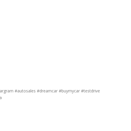
#cargram #autosales #dreamcar #buymycar #testdrive
a