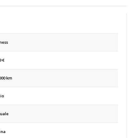
ness
9
€
000 km
io
uale
ina