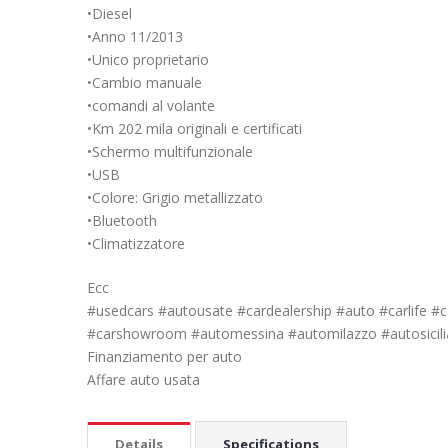
•Diesel
•Anno 11/2013
•Unico proprietario
•Cambio manuale
•comandi al volante
•Km 202 mila originali e certificati
•Schermo multifunzionale
•USB
•Colore: Grigio metallizzato
•Bluetooth
•Climatizzatore
Ecc
#usedcars #autousate #cardealership #auto #carlife 
#carshowroom #automessina #automilazzo #autosicili
Finanziamento per auto
Affare auto usata
Details
Specifications