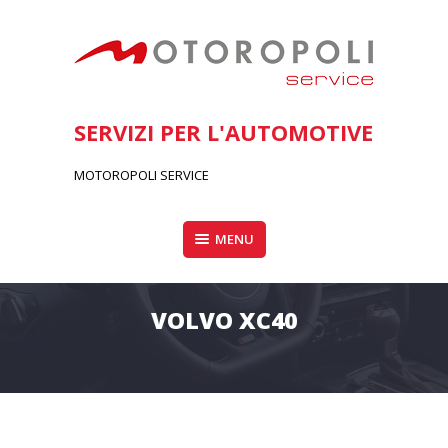
Skip
to
content
SERVIZI PER L'AUTOMOTIVE
MOTOROPOLI SERVICE
MENU
VOLVO XC40